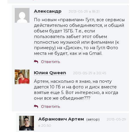
Александр
2013-05-29 в 18:31
По новым «правилам» Гугл, все сервисы
действительно объединяются, и общий
объем будет 15ГБ. Т.е., если
пользователь забьет этот объем
полностью музыкой или фильмами (к
примеру) на «Диске», то на Гугл Фото
места не будет, как и на Gmail.
Ответить
Юлия Qween
2013-05-29 в 20:45
Артем, насколько я знаю, на почту
дается 10 Гб и на фото и диск вместе
взятые еще 5. Вот интересно, а когда
они все же объединят???
Ответить
Абрамович Артем
(автор)
2013-05-29
в 20:50