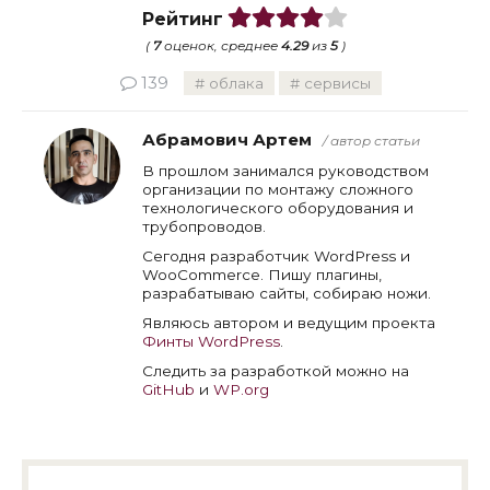
Рейтинг
(
7
оценок, среднее
4.29
из
5
)
139
облака
сервисы
Абрамович Артем
/ автор статьи
В прошлом занимался руководством
организации по монтажу сложного
технологического оборудования и
трубопроводов.
Сегодня разработчик WordPress и
WooCommerce. Пишу плагины,
разрабатываю сайты, собираю ножи.
Являюсь автором и ведущим проекта
Финты WordPress
.
Следить за разработкой можно на
GitHub
и
WP.org