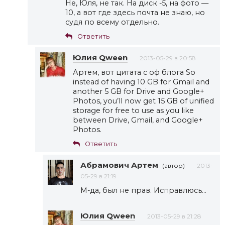
Не, Юля, не так. На диск -5, на фото —
10, а вот где здесь почта не знаю, но
судя по всему отдельно.
Ответить
Юлия Qween
2013-05-29 в 20:58
Артем, вот цитата с оф блога So
instead of having 10 GB for Gmail and
another 5 GB for Drive and Google+
Photos, you’ll now get 15 GB of unified
storage for free to use as you like
between Drive, Gmail, and Google+
Photos.
Ответить
Абрамович Артем
(автор)
2013-
05-29 в 21:19
М-да, был не прав. Исправлюсь…
Юлия Qween
2013-05-29 в 21:28