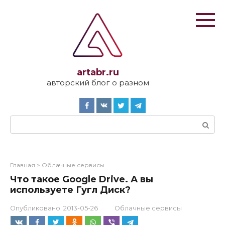
Перейти
к
контенту
artabr.ru
авторский блог о разном
Поиск:
Главная
>
Облачные сервисы
Что такое Google Drive. А вы
используете Гугл Диск?
Опубликовано:
2013-05-26
Облачные сервисы