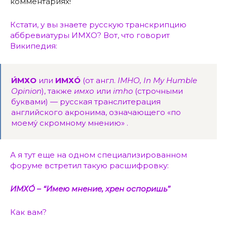
комментариях!
Кстати, у вы знаете русскую транскрипцию
аббревиатуры ИМХО? Вот, что говорит
Википедия:
И́МХО
или
ИМХО́
(от англ.
IMHO, In My Humble
Opinion
), также
имхо
или
imho
(строчными
буквами) — русская транслитерация
английского акронима, означающего «по
моему́ скромному мнению» .
А я тут еще на одном специализированном
форуме встретил такую расшифровку:
ИМХО́ – “Имею мнение, хрен оспоришь”
Как вам?