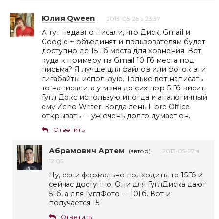
Юлия Qween
2013-05-26 в 23:37
А тут недавно писали, что Диск, Gmail и
Google + объединят и пользователям будет
доступно до 15 Гб места для хранения. Вот
куда к примеру на Gmail 10 Гб места под
письма? Я лучше для файлов или фоток эти
гигабайты использую. Только вот написать-
то написали, а у меня до сих пор 5 Гб висит.
Гугл Докс использую иногда и аналогичный
ему Zoho Writer. Когда лень Libre Office
открывать — уж очень долго думает он.
Ответить
Абрамович Артем
(автор)
2013-05-27 в
12:05
Ну, если формально подходить, то 15Гб и
сейчас доступно. Они для ГуглДиска дают
5Гб, а для ГуглФото — 10Гб. Вот и
получается 15.
Ответить