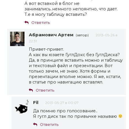
А вот вставкой в блог не
занимались..немного непоянтно, что дает.
Т.е я могу таблицу вставить?
Ответить
Абрамович Артем
(автор)
2013-05-26 в
22:31
Привет-привет.
А как вы юзаете ГуглДокс без ГуглДиска?
Да, в принципе вставить можно и таблицу
и текстовый файл и презентации. Вот
только зачем, не знаю. Хотя формы и
презентации вполне можно. Я же, кстати,
в статье про навигацию вставлял.
Ответить
Fil
2013-05-27 в 00:07
Да помню про голосование..
Я гугл диск так по привычке называю
Ответить