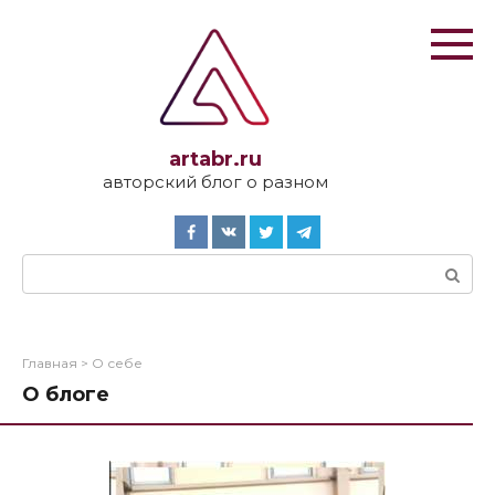
Перейти
к
контенту
artabr.ru
авторский блог о разном
Поиск:
Главная
>
О себе
О блоге