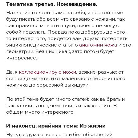
Тематика третья. Ножеведение.
Название говорит само за себя, и по этой теме
буду писать обо всем что связано с ножами, так
как нравятся мне эти штуки, ничего не могу с
собой поделать. Правда пока доберусь до чего-
то интересного, придется вам друзья, потерпеть
энциклопедические статьи о
анатомии ножа
и его
геометрии. Без них никак, зато потом будет
интереснее…
Да, я
коллекционирую ножи
, всякие-разные: от
финки до мачете, и от маленького перочинного
ножичка до серьезной выкидухи.
По этой теме будет много статей: как выбрать и
как заточить нож, чем точить и как хранить. В
общем много интересного.
И наконец, крайняя тема: Из жизни
Ну тут, я думаю, все ясно и без объяснений,