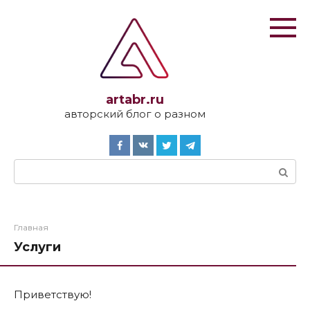
Перейти
к
контенту
artabr.ru
авторский блог о разном
Поиск:
Главная
Услуги
Приветствую!