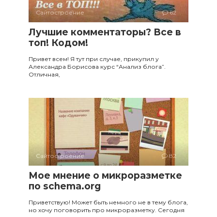
Сайтостроение
62
Лучшие комментаторы? Все в
топ! Кодом!
Привет всем! Я тут при случае, прикупил у
Александра Борисова курс “Анализ блога”.
Отличная,
Сайтостроение
82
Мое мнение о микроразметке
по schema.org
Приветствую! Может быть немного не в тему блога,
но хочу поговорить про микроразметку. Сегодня