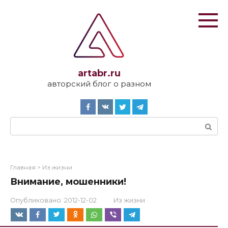
Перейти
к
контенту
artabr.ru
авторский блог о разном
Поиск:
Главная
>
Из жизни
Внимание, мошенники!
Опубликовано:
2012-12-02
Из жизни