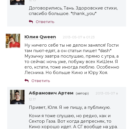
Договорились, Тань. Здоровские стихи,
спасибо большое. *thank_you*
Ответить
Юлия Qween
2013-05-07 в 01:23
Ну ничего себе ты не делом занялся! Гости
там пьют-едят, а он статьи пишет *dash*
Музычку завтра послушаю, прямо с утра, а
то сейчас ночь уже, побужу всех КиШем. Я
его, кстати, тоже иногда люблю. Особенно
Лесника. Но больше Кино и Юру Хоя.
Ответить
Абрамович Артем
(автор)
2013-05-07 в
12:17
Привет, Юля. Я не пишу, а публикую.
Кони я тоже слушаю, но редко, как и
Сектор Газа. Вот когда депресняк, то
Кино хорошо идет. А СГ вообще на ура.