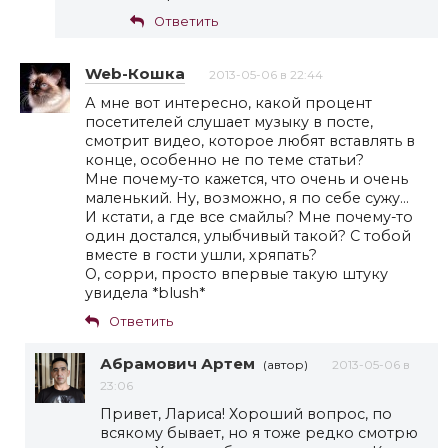
Ответить
Web-Кошка
2013-05-06 в 22:44
А мне вот интересно, какой процент
посетителей слушает музыку в посте,
смотрит видео, которое любят вставлять в
конце, особенно не по теме статьи?
Мне почему-то кажется, что очень и очень
маленький. Ну, возможно, я по себе сужу…
И кстати, а где все смайлы? Мне почему-то
один достался, улыбчивый такой? С тобой
вместе в гости ушли, хряпать?
О, сорри, просто впервые такую штуку
увидела *blush*
Ответить
Абрамович Артем
(автор)
2013-05-06 в
23:06
Привет, Лариса! Хороший вопрос, по
всякому бывает, но я тоже редко смотрю