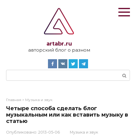
Перейти
к
контенту
artabr.ru
авторский блог о разном
Поиск:
Главная
>
Музыка и звук
Четыре способа сделать блог
музыкальным или как вставить музыку в
статью
Опубликовано:
2013-05-06
Музыка и звук