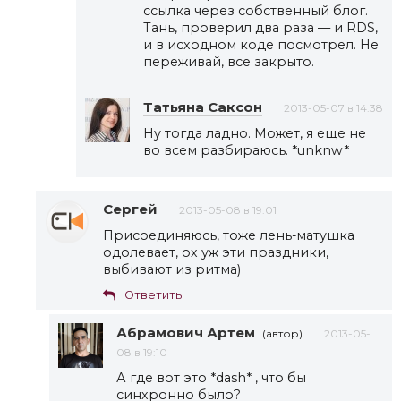
ссылка через собственный блог.
Тань, проверил два раза — и RDS,
и в исходном коде посмотрел. Не
переживай, все закрыто.
Татьяна Саксон
2013-05-07 в 14:38
Ну тогда ладно. Может, я еще не
во всем разбираюсь. *unknw*
Сергей
2013-05-08 в 19:01
Присоединяюсь, тоже лень-матушка
одолевает, ох уж эти праздники,
выбивают из ритма)
Ответить
Абрамович Артем
(автор)
2013-05-
08 в 19:10
А где вот это *dash* , что бы
синхронно было?