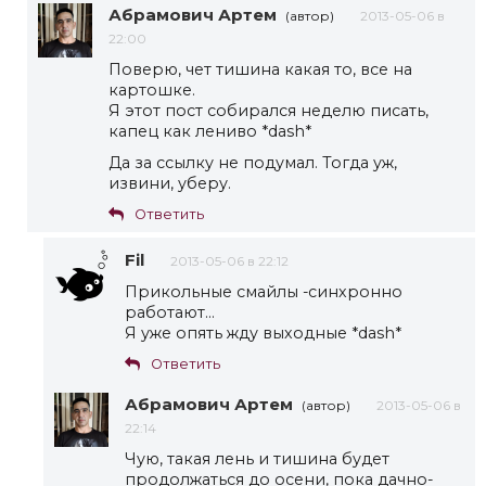
Абрамович Артем
(автор)
2013-05-06 в
22:00
Поверю, чет тишина какая то, все на
картошке.
Я этот пост собирался неделю писать,
капец как лениво *dash*
Да за ссылку не подумал. Тогда уж,
извини, уберу.
Ответить
Fil
2013-05-06 в 22:12
Прикольные смайлы -синхронно
работают…
Я уже опять жду выходные *dash*
Ответить
Абрамович Артем
(автор)
2013-05-06 в
22:14
Чую, такая лень и тишина будет
продолжаться до осени, пока дачно-