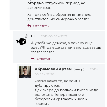
огордно-отпускной период не
закончиться.
Ха, тока сейчас обратил внимание,
действительно синхронно *dash*
Ответить
Fil
2013-05-06 в 22:17
А у тебя же денюха, а почему еще
здесь?!!!, да еще статьи выкладываешь
*dash* *dash*
Ответить
Абрамович Артем
(автор)
2013-
05-06 в 22:20
Фигня какая-то, коменты
дублируются.
Дак вчера до полночи писал, надо
выложить. Теперь можно и
бехеровки хряпнуть. Ушел к
гостям…