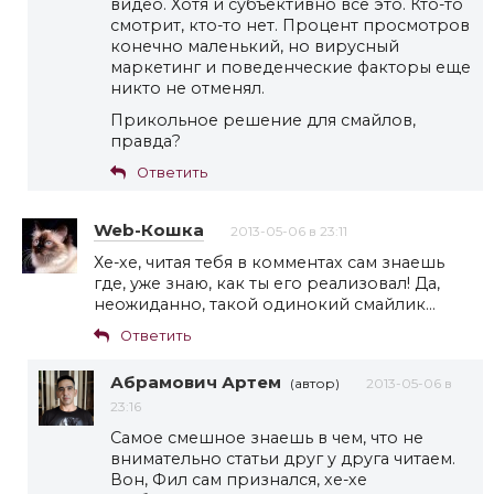
видео. Хотя и субъективно все это. Кто-то
смотрит, кто-то нет. Процент просмотров
конечно маленький, но вирусный
маркетинг и поведенческие факторы еще
никто не отменял.
Прикольное решение для смайлов,
правда?
Ответить
Web-Кошка
2013-05-06 в 23:11
Хе-хе, читая тебя в комментах сам знаешь
где, уже знаю, как ты его реализовал! Да,
неожиданно, такой одинокий смайлик…
Ответить
Абрамович Артем
(автор)
2013-05-06 в
23:16
Самое смешное знаешь в чем, что не
внимательно статьи друг у друга читаем.
Вон, Фил сам признался, хе-хе