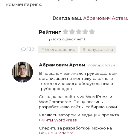
комментариях.
Всегда ваш,
Абрамович Артем
.
Рейтинг
( Пока оценок нет )
132
блоговедение
полудюжина
Абрамович Артем
/ автор статьи
В прошлом занимался руководством
организации по монтажу сложного
технологического оборудования и
трубопроводов.
Сегодня разработчик WordPress и
WooCommerce. Пишу плагины,
разрабатываю сайты, собираю ножи.
Являюсь автором и ведущим проекта
Финты WordPress
.
Следить за разработкой можно на
GitHub
и
WP.org