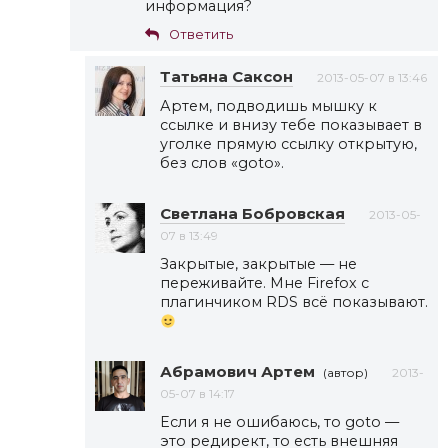
информация?
Ответить
Татьяна Саксон
2013-05-07 в 13:46
Артем, подводишь мышку к
ссылке и внизу тебе показывает в
уголке прямую ссылку открытую,
без слов «goto».
Cветлана Бобровская
2013-05-
07 в 13:49
Закрытые, закрытые — не
переживайте. Мне Firefox с
плагинчиком RDS всё показывают.
Абрамович Артем
(автор)
2013-
05-07 в 14:17
Если я не ошибаюсь, то goto —
это редирект, то есть внешняя