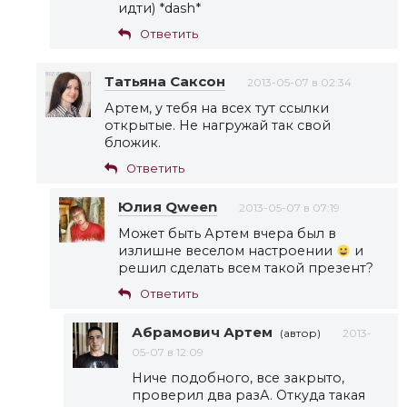
идти) *dash*
Ответить
Татьяна Саксон
2013-05-07 в 02:34
Артем, у тебя на всех тут ссылки
открытые. Не нагружай так свой
бложик.
Ответить
Юлия Qween
2013-05-07 в 07:19
Может быть Артем вчера был в
излишне веселом настроении
и
решил сделать всем такой презент?
Ответить
Абрамович Артем
(автор)
2013-
05-07 в 12:09
Ниче подобного, все закрыто,
проверил два разА. Откуда такая