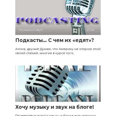
Музыка и звук
36
Подкасты… С чем их «едят»?
Алоха, друзья! Думаю, что Америку не открою этой
своей статьей, многие в курсе того,
Музыка и звук
24
Хочу музыку и звук на блоге!
Приветствую всех! У меня на блоге есть парочка