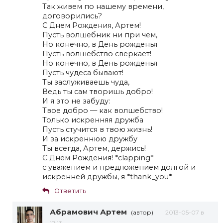
Так живем по нашему времени,
договорились?
С Днем Рождения, Артем!
Пусть волшебник ни при чем,
Но конечно, в День рожденья
Пусть волшебство сверкает!
Но конечно, в День рожденья
Пусть чудеса бывают!
Ты заслуживаешь чуда,
Ведь ты сам творишь добро!
И я это не забуду:
Твое добро — как волшебство!
Только искренняя дружба
Пусть стучится в твою жизнь!
И за искреннюю дружбу
Ты всегда, Артем, держись!
С Днем Рождения! *clapping*
с уважением и предложением долгой и
искренней дружбы, я *thank_you*
Ответить
Абрамович Артем
(автор)
2013-05-07 в
12:13