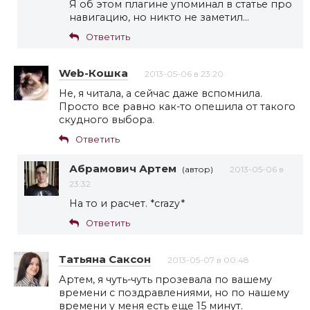
Я об этом плагине упоминал в статье про
навигацию, но никто не заметил…
Ответить
Web-Кошка
2013-05-06 в 23:20
Не, я читала, а сейчас даже вспомнила.
Просто все равно как-то опешила от такого
скудного выбора.
Ответить
Абрамович Артем
(автор)
2013-05-06 в
23:32
На то и расчет. *crazy*
Ответить
Татьяна Саксон
2013-05-07 в 00:48
Артем, я чуть-чуть прозевала по вашему
времени с поздравлениями, но по нашему
времени у меня есть еще 15 минут.