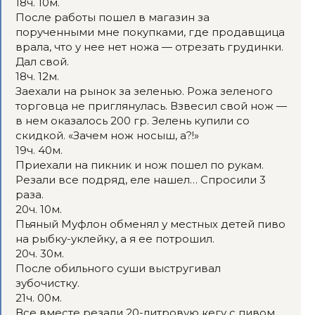
18ч. 10м.
После работы пошел в магазин за
порученными мне покупками, где продавщица
врала, что у нее нет ножа — отрезать грудинки.
Дал свой.
18ч. 12м.
Заехали на рынок за зеленью. Рожа зеленого
торговца не приглянулась. Взвесил свой нож —
в нем оказалось 200 гр. Зелень купили со
скидкой. «Зачем нож носыш, а?!»
19ч. 40м.
Приехали на пикник и нож пошел по рукам.
Резали все подряд, еле нашел… Спросили 3
раза.
20ч. 10м.
Пьяный Муфлон обменял у местных детей пиво
на рыбку-уклейку, а я ее потрошил.
20ч. 30м.
После обильного суши выстругивал
зубочистку.
21ч. 00м.
Все вместе резали 20-литровую кегу с пивом