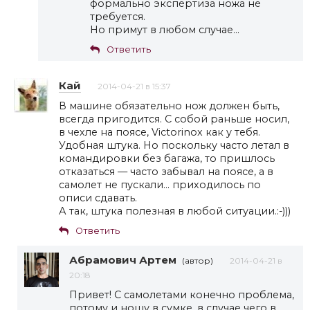
формально экспертиза ножа не
требуется.
Но примут в любом случае…
Ответить
Кай
2014-04-21 в 15:37
В машине обязательно нож должен быть,
всегда пригодится. С собой раньше носил,
в чехле на поясе, Victorinox как у тебя.
Удобная штука. Но поскольку часто летал в
командировки без багажа, то пришлось
отказаться — часто забывал на поясе, а в
самолет не пускали… приходилось по
описи сдавать.
А так, штука полезная в любой ситуации.:-)))
Ответить
Абрамович Артем
(автор)
2014-04-21 в
20:18
Привет! С самолетами конечно проблема,
потому и ношу в сумке, в случае чего в