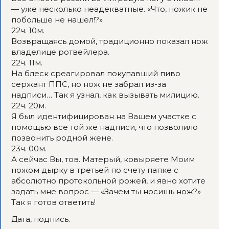
— уже несколько неадекватные. «Что, ножик не
побольше не нашел!?»
22ч. 10м.
Возвращаясь домой, традиционно показал нож
владелице ротвейлера.
22ч. 11м.
На блеск среагировал покупавший пиво
сержант ППС, но нож не забрал из-за
надписи… Так я узнал, как вызывать милицию.
22ч. 20м.
Я был идентифицирован на Вашем участке с
помощью все той же надписи, что позволило
позвонить родной жене.
23ч. 00м.
А сейчас Вы, тов. Матерый, ковыряете Моим
ножом дырку в третьей по счету папке с
абсолютно протокольной рожей, и явно хотите
задать мне вопрос — «Зачем ты носишь нож?»
Так я готов ответить!
Дата, подпись.