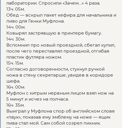
лаборатории. Спросили «Зачем…» 4 раза.
13ч. 05м.
Обед — вскрыл пакет кефира для начальника и
пиво для Генки Муфлона.
14ч. 00м.
Ковырял застрявшую в принтере бумагу.
14ч. 30м.
Вспомнил про новый проездной, сбегал купил,
после чего переставлял проездной, отгибая
пластик футляра ножом.
15ч. 15м.
Согласно договоренности, стукнул ручкой
ножа в стену секретарше, увидев в коридоре
шефа.
16ч. 00м.
Муфлон с хитрым нервным лицом взял нож на
5 минут и исчез на полчаса.
16ч. 35м.
Выиграл у Муфлона спор об английском слове
«паук», показав ему эмблему на ноже — ящик
пива стал мой. Сам собой созрел пикник.