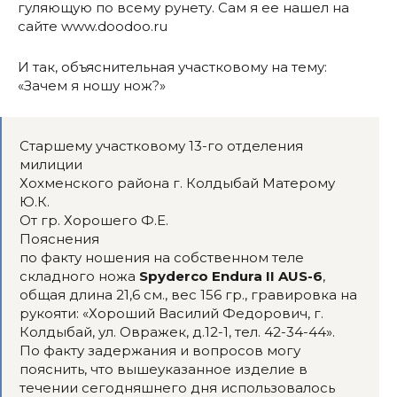
гуляющую по всему рунету. Сам я ее нашел на
сайте www.doodoo.ru
И так, объяснительная участковому на тему:
«Зачем я ношу нож?»
Старшему участковому 13-го отделения
милиции
Хохменского района г. Колдыбай Матерому
Ю.К.
От гр. Хорошего Ф.Е.
Пояснения
по факту ношения на собственном теле
складного ножа
Spyderco Endura II AUS-6
,
общая длина 21,6 см., вес 156 гр., гравировка на
рукояти: «Хороший Василий Федорович, г.
Колдыбай, ул. Овражек, д.12-1, тел. 42-34-44».
По факту задержания и вопросов могу
пояснить, что вышеуказанное изделие в
течении сегодняшнего дня использовалось