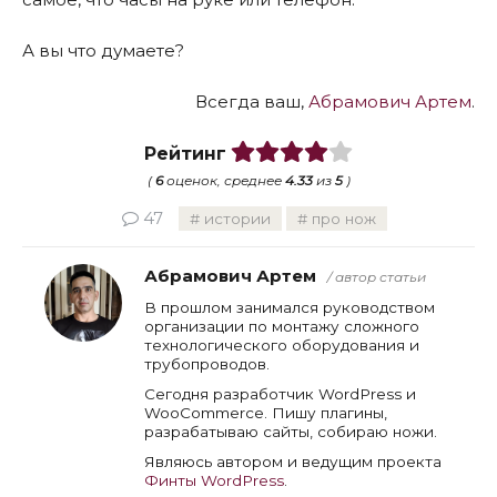
А вы что думаете?
Всегда ваш,
Абрамович Артем
.
Рейтинг
(
6
оценок, среднее
4.33
из
5
)
47
истории
про нож
Абрамович Артем
/ автор статьи
В прошлом занимался руководством
организации по монтажу сложного
технологического оборудования и
трубопроводов.
Сегодня разработчик WordPress и
WooCommerce. Пишу плагины,
разрабатываю сайты, собираю ножи.
Являюсь автором и ведущим проекта
Финты WordPress
.