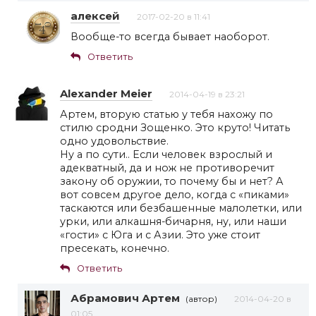
алексей
2017-02-20 в 11:41
Вообще-то всегда бывает наоборот.
Ответить
Alexander Meier
2014-04-19 в 23:21
Артем, вторую статью у тебя нахожу по
стилю сродни Зощенко. Это круто! Читать
одно удовольствие.
Ну а по сути.. Если человек взрослый и
адекватный, да и нож не противоречит
закону об оружии, то почему бы и нет? А
вот совсем другое дело, когда с «пиками»
таскаются или безбашенные малолетки, или
урки, или алкашня-бичарня, ну, или наши
«гости» с Юга и с Азии. Это уже стоит
пресекать, конечно.
Ответить
Абрамович Артем
(автор)
2014-04-20 в
01:05