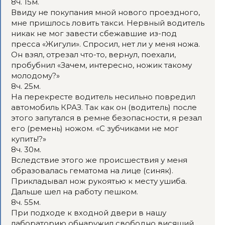
8ч. 15м.
Ввиду не покупания мной нового проездного,
мне пришлось ловить такси. Нервный водитель
никак не мог завести сбежавшие из-под
пресса «Жигули». Спросил, нет ли у меня ножа.
Он взял, отрезал что-то, вернул, поехали,
пробубнил «Зачем, интересно, ножик такому
молодому?»
8ч. 25м.
На перекресте водитель несильно повредил
автомобиль КРАЗ. Так как он (водитель) после
этого запутался в ремне безопасности, я резал
его (ремень) ножом. «С зубчиками не мог
купить!?»
8ч. 30м.
Вследствие этого же происшествия у меня
образовалась гематома на лице (синяк).
Прикладывал нож рукоятью к месту ушиба.
Дальше шел на работу пешком.
8ч. 55м.
При подходе к входной двери в нашу
лабораторию обнаружил свободно висящий