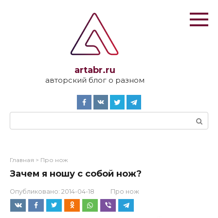
Перейти
к
контенту
artabr.ru
авторский блог о разном
Поиск:
Главная
>
Про нож
Зачем я ношу с собой нож?
Опубликовано:
2014-04-18
Про нож