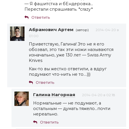
— Я фашитстка и бЕндеровка…
Перестали спрашивать. *crazy*
Ответить
Абрамович Артем
(автор)
2014-04-20 в
01:00
Приветствую, Галина! Это не я его
обозвал, это так эти ножи называются
изначально, уже 130 лет — Swiss Army
Knives
Как-то вы жестко ответили, а вдруг
подумают что-нить не то….)))
Ответить
Галина Нагорная
2014-04-20 в 02:18
Нормальные — не подумают, а
остальным — думать тяжело…почти
нереально.
Ответить