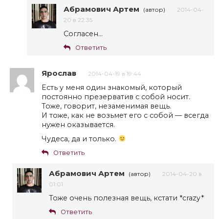
Абрамович Артем
(автор)
2014-04-
20 в 22:35
Согласен…
Ответить
Ярослав
2014-04-19 в 19:44
Есть у меня один знакомый, который
постоянно презерватив с собой носит.
Тоже, говорит, незаменимая вещь.
И тоже, как не возьмет его с собой — всегда
нужен оказывается.
Чудеса, да и только.
Ответить
Абрамович Артем
(автор)
2014-04-20 в
01:01
Тоже очень полезная вещь, кстати *crazy*
Ответить