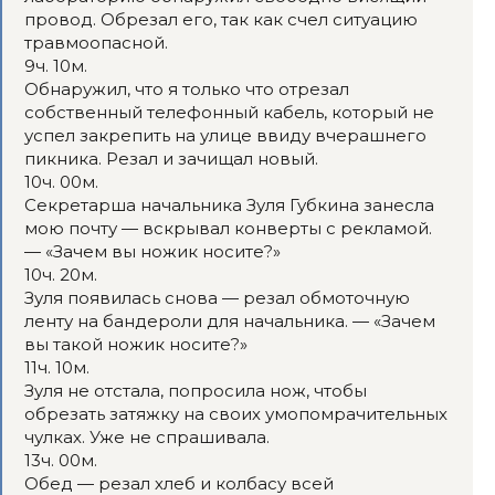
провод. Обрезал его, так как счел ситуацию
травмоопасной.
9ч. 10м.
Обнаружил, что я только что отрезал
собственный телефонный кабель, который не
успел закрепить на улице ввиду вчерашнего
пикника. Резал и зачищал новый.
10ч. 00м.
Секретарша начальника Зуля Губкина занесла
мою почту — вскрывал конверты с рекламой.
— «Зачем вы ножик носите?»
10ч. 20м.
Зуля появилась снова — резал обмоточную
ленту на бандероли для начальника. — «Зачем
вы такой ножик носите?»
11ч. 10м.
Зуля не отстала, попросила нож, чтобы
обрезать затяжку на своих умопомрачительных
чулках. Уже не спрашивала.
13ч. 00м.
Обед — резал хлеб и колбасу всей