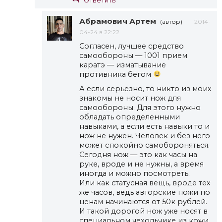
Ответить
Абрамович Артем
(автор)
2014-
04-24 в 22:22
Согласен, лучшее средство
самообороны — 1001 прием
каратэ — изматывание
противника бегом
А если серьезно, то никто из моих
знакомы не носит нож для
самообороны. Для этого нужно
обладать определенными
навыками, а если есть навыки то и
нож не нужен. Человек и без него
может спокойно самобороняться.
Сегодня нож — это как часы на
руке, вроде и не нужны, а время
иногда и можно посмотреть.
Или как статусная вещь, вроде тех
же часов, ведь авторские ножи по
ценам начинаются от 50к рублей.
И такой дорогой нож уже носят в
специальном чехольчике из кожи