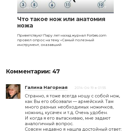
Про нож
7
Что такое нож или анатомия
ножа
Приветствую! Пару лет назад журнал Forbes.com
провел опрос на тему «Самый полезный
инструмент, оказавший
Комментарии: 47
Галина Нагорная
2014-04-19 в 01:55
Странно, я тоже всегда ношу с собой нож,
как Вы его обозвали — армейский. Там
много разных необходимых ножичков,
ножниц, кусачек и т.д. Очень удобен.
И когда я его вытаскиваю, мне задают
аналогичный вопрос.
Совсем недавно я нашла достойный ответ: