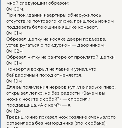
мной следующим образом:
8ч. 00м.
При покидании квартиры обнаружилось
отсутствие почтового ключа, пришлось ножом
поддевать белеющий в ящике конверт.
8ч. 01м.
Обрезал щепку на косяке двери подъезда,
устав ругаться с придурком — дворником.
8ч. 02м.
Обрезал нитку на свитере от проклятой щепки.
8ч. 01м.
Конверт я вскрыл на лавке и узнал, что
байдарочный поход отменяется.
8ч. 10м.
Для выпрямления нервов купил в ларьке пиво,
открывал легко, но без радости. «Зачем вы
ножик носите с собой?» — спросили
продавщица. «А с кем?» — я.
8ч. 12м.
Традиционно показал нож хозяйке очень злого
ротвейлера без намордника (это к собаке).