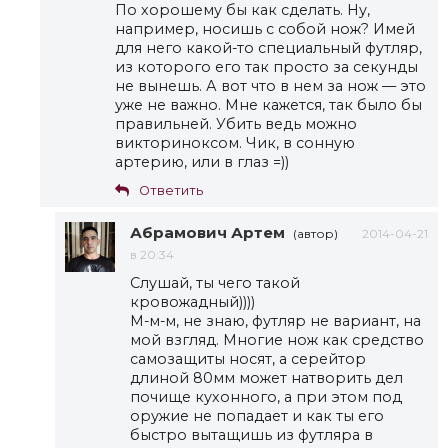
По хорошему бы как сделать. Ну,
например, носишь с собой нож? Имей
для него какой-то специальный футляр,
из которого его так просто за секунды
не вынешь. А вот что в нем за нож — это
уже не важно. Мне кажется, так было бы
правильней. Убить ведь можно
викториноксом. Чик, в сонную
артерию, или в глаз =))
Ответить
Абрамович Артем
(автор)
2014-04-21
в 20:34
Слушай, ты чего такой
кровожадный))))
М-м-м, не знаю, футляр не вариант, на
мой взгляд. Многие нож как средство
самозащиты носят, а серейтор
длиной 80мм может натворить дел
почище кухонного, а при этом под
оружие не попадает и как ты его
быстро вытащишь из футляра в