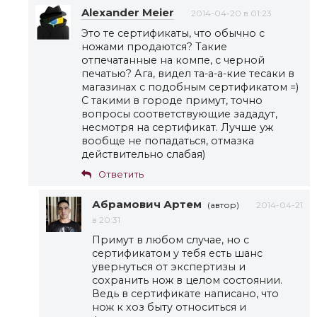
Alexander Meier
2014-04-20 в 01:23
Это те сертификаты, что обычно с
ножами продаются? Такие
отпечатанные на компе, с черной
печатью? Ага, видел та-а-а-кие тесаки в
магазинах с подобным сертификатом =)
С такими в городе примут, точно
вопросы соответствующие зададут,
несмотря на сертификат. Лучше уж
вообще не попадаться, отмазка
действительно слабая)
Ответить
Абрамович Артем
(автор)
2014-04-21
в 20:31
Примут в любом случае, но с
сертификатом у тебя есть шанс
увернуться от экспертизы и
сохранить нож в целом состоянии.
Ведь в сертификате написано, что
нож к хоз быту относиться и