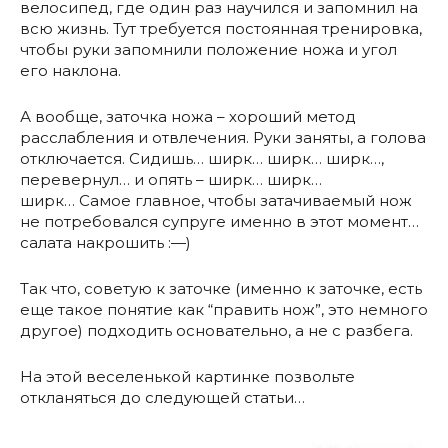
велосипед, где один раз научился и запомнил на
всю жизнь. Тут требуется постоянная тренировка,
чтобы руки запомнили положение ножа и угол
его наклона.
А вообще, заточка ножа – хороший метод
расслабления и отвлечения. Руки заняты, а голова
отключается. Сидишь… ширк… ширк… ширк…,
перевернул… и опять – ширк… ширк…
ширк… Самое главное, чтобы затачиваемый нож
не потребовался супруге именно в этот момент…
салата накрошить :—)
Так что, советую к заточке (именно к заточке, есть
еще такое понятие как “править нож”, это немного
другое) подходить основательно, а не с разбега.
На этой веселенькой картинке позвольте
откланяться до следующей статьи…