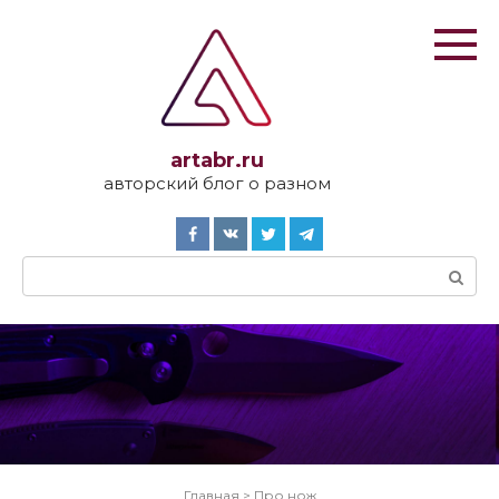
Перейти
к
контенту
artabr.ru
авторский блог о разном
Поиск:
Главная
>
Про нож